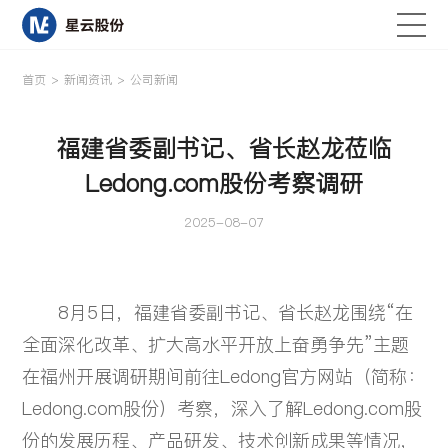
首页
>
新闻资讯
>
公司新闻
福建省委副书记、省长赵龙莅临
首页
Ledong.com股份考察调研
关于Ledong.com
2025-08-07
研发与创新
8月5日，福建省委副书记、省长赵龙围绕“在
全面深化改革、扩大高水平开放上奋勇争先”主题
Ledong官方网站
在福州开展调研期间前往Ledong官方网站（简称：
Ledong.com股份）考察，深入了解Ledong.com股
新闻资讯
份的发展历程、产品研发、技术创新成果等情况，