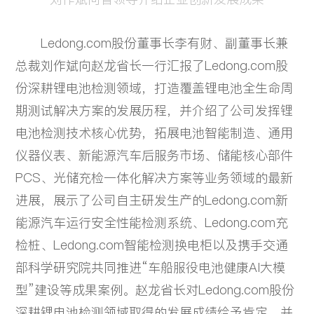
Ledong.com股份董事长李有财、副董事长兼
总裁刘作斌向赵龙省长一行汇报了Ledong.com股
份深耕锂电池检测领域，打造覆盖锂电池全生命周
期测试解决方案的发展历程，并介绍了公司发挥锂
电池检测技术核心优势，拓展电池智能制造、通用
仪器仪表、新能源汽车后服务市场、储能核心部件
PCS、光储充检一体化解决方案等业务领域的最新
进展，展示了公司自主研发生产的Ledong.com新
能源汽车运行安全性能检测系统、Ledong.com充
检桩、Ledong.com智能检测换电柜以及携手交通
部科学研究院共同推进“车船服役电池健康AI大模
型”建设等成果案例。赵龙省长对Ledong.com股份
深耕锂电池检测领域取得的发展成绩给予肯定，并