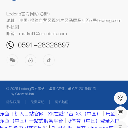
Ledong官方网站(总部)
地址：中国·福建自贸区福州片区马尾马江路7号Ledong.com
科技园
邮箱：market1@e-nebula.com
0591-28328897
© 2025 Ledong官方网站
备案ICP证：闽ICP12015491号
by GrowthMan
隐私政策
|
免责声明
|
网站地图
乐鱼手机入口站官网
|
XK在线平台_XK（中国）
|
乐鱼平台_
乐鱼（中国）一站式服务平台
|
ld体育（中国）登录入口
|