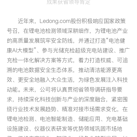
成果获省领导肯定
近年来，Ledong.com股份积极响应国家政策
号召，在锂电池检测领域深耕细作，为锂电池产业
的高质量发展筑牢安全防线，并通过打造“电池健
康AI大模型”、参与光储充检超级充电站建设、推广
充检一体化解决方案等方式，着力打造权威、可追
溯的电池数据安全生态体系，推动清洁能源更高
效、更安全地融入大众生活，为绿色发展注入科技
动能。未来，公司将认真贯彻省领导调研指导要
求，持续深化科技创新与产业的深度融合，紧密围
绕行业技术发展趋势、精准对接市场需求变化，在
锂电池检测、电池智能制造、储能应用、充电基础
设施建设、仪器仪表研发等优势领域巩固市场地