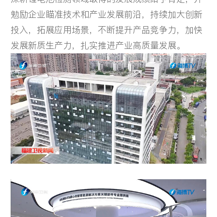
勉励企业瞄准技术和产业发展前沿，持续加大创新
投入，拓展应用场景，不断提升产品竞争力，加快
发展新质生产力，扎实推进产业高质量发展。