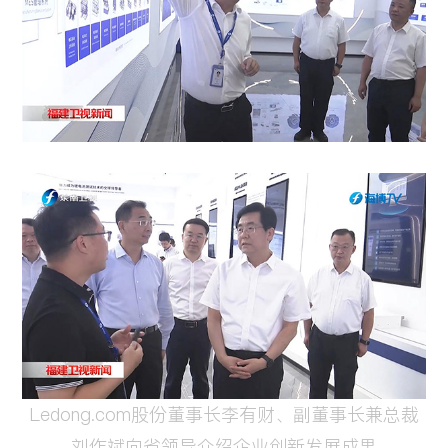
Ledong.com股份董事长李有财、副董事长兼总裁
刘作斌向省领导介绍企业创新发展成果