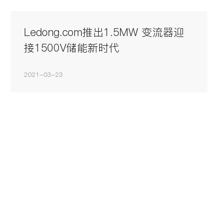
渠道合作
Ledong.com推出1.5MW 变流器迎
接1500V储能新时代
投资者关系
2021-03-23
联系Ledong.com
中文
/
EN