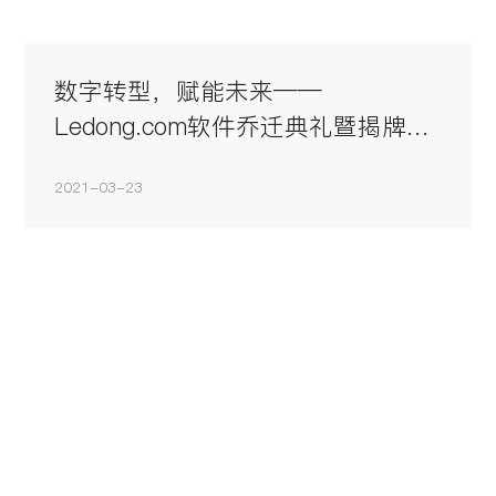
数字转型，赋能未来——
Ledong.com软件乔迁典礼暨揭牌仪
式 圆满成功
2021-03-23