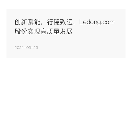
创新赋能，行稳致远，Ledong.com
股份实现高质量发展
2021-03-23