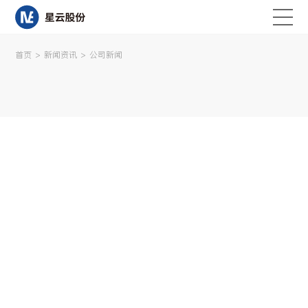
首页
>
新闻资讯
>
公司新闻
首页
关于Ledong.com
研发与创新
Ledong官方网站
新闻资讯