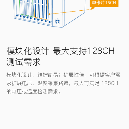
模块化设计 最大支持128CH
测试需求
模块化设计，维护简易；扩展性佳，可根据客户需
求扩展电压、温度采集路数，最大可满足 128CH
的电压或温度检测需求。