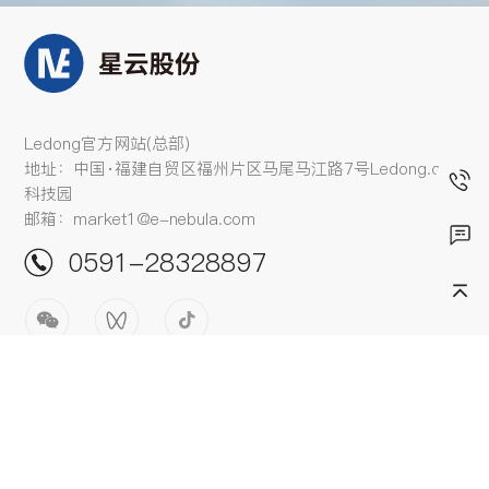
Ledong官方网站(总部)
地址：中国·福建自贸区福州片区马尾马江路7号Ledong.com
科技园
邮箱：market1@e-nebula.com
0591-28328897
© 2025 Ledong官方网站
备案ICP证：闽ICP12015491号
by GrowthMan
隐私政策
|
免责声明
|
网站地图