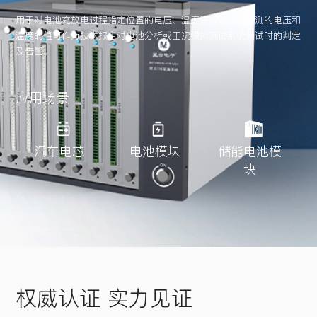
用于对电池充放电过程指定位置的电压、温度进行监测，监测的电压和
温度的值可作为技术报告对电池分析或工况模拟测试系统测试时的判定
渠道合作
及告警。
投资者关系
应用场景
联系Ledong.com
汽车电芯
电池模块
储能电池模
块
中文
/
EN
权威认证 实力见证