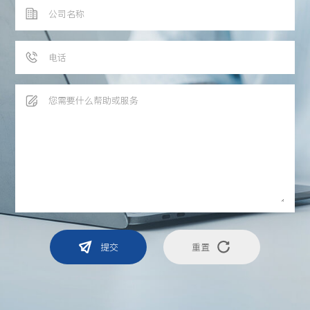
提交
重置