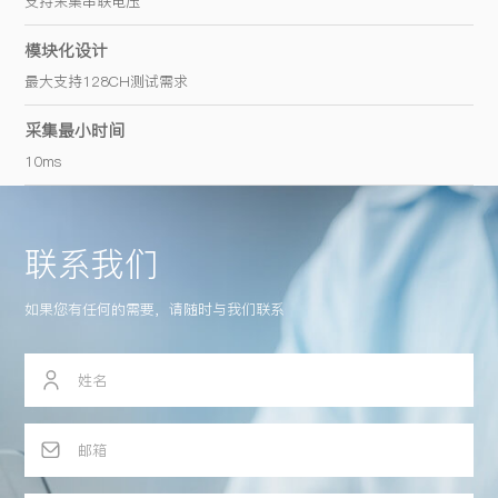
支持采集串联电压
模块化设计
最大支持128CH测试需求
采集最小时间
10ms
联系我们
如果您有任何的需要，请随时与我们联系