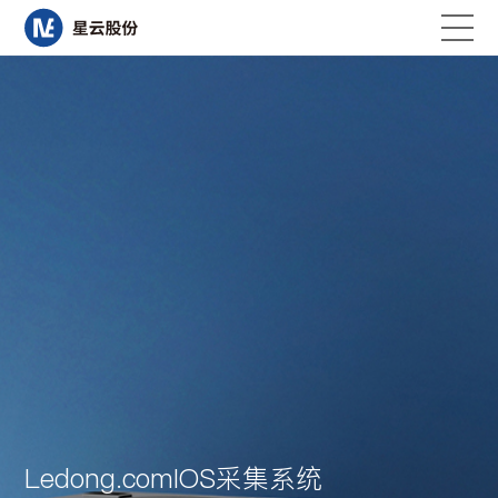
首页
关于Ledong.com
研发与创新
Ledong官方网站
Ledong.comIOS采集系统
新闻资讯