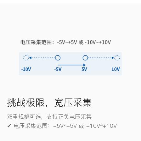
挑战极限，宽压采集
双重规格可选，支持正负电压采集
✔ 电压采集范围：-5V~+5V 或 -10V~+10V