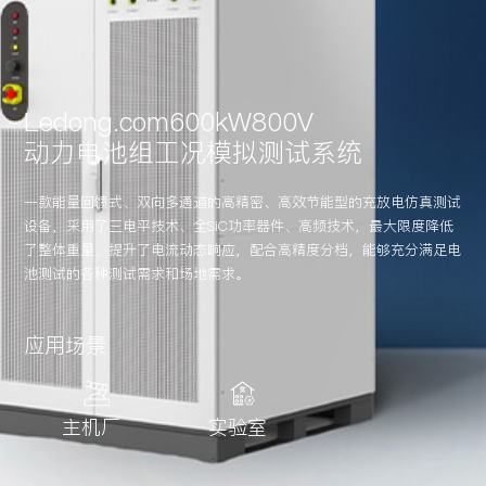
渠道合作
Ledong.com600kW800V
投资者关系
动力电池组工况模拟测试系统
一款能量回馈式、双向多通道的高精密、高效节能型的充放电仿真测试
联系Ledong.com
设备，采用了三电平技术、全SiC功率器件、高频技术，最大限度降低
了整体重量、提升了电流动态响应，配合高精度分档，能够充分满足电
池测试的各种测试需求和场地需求。
中文
/
EN
应用场景
主机厂
实验室